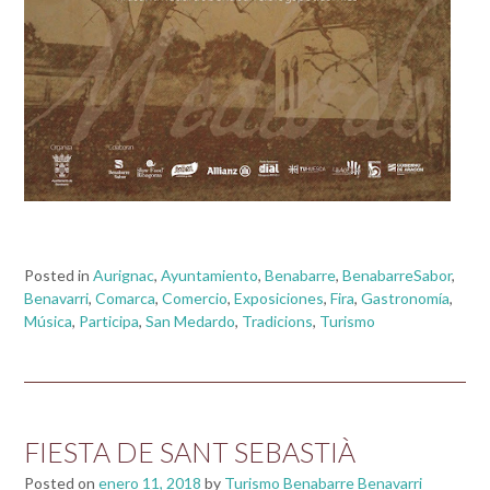
Posted in
Aurignac
,
Ayuntamiento
,
Benabarre
,
BenabarreSabor
,
Benavarri
,
Comarca
,
Comercio
,
Exposiciones
,
Fira
,
Gastronomía
,
Música
,
Participa
,
San Medardo
,
Tradicions
,
Turismo
FIESTA DE SANT SEBASTIÀ
Posted on
enero 11, 2018
by
Turismo Benabarre Benavarri