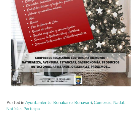
Posted in
Ayuntamiento
,
Benabarre
,
Benavarri
,
Comercio
,
Nadal
,
Noticias
,
Participa