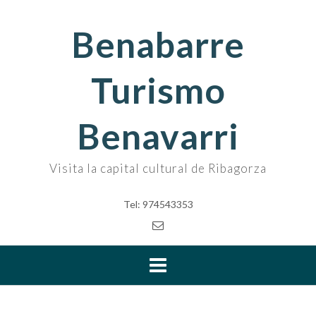
Skip
to
Benabarre
content
Turismo
Benavarri
Visita la capital cultural de Ribagorza
Tel: 974543353