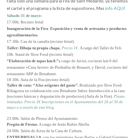
Falta solo una semana para la Fira de Sant Medardo, ya tenemos
el cartel y el programa y la lista de expositores. Mas
info AQUÍ
Sábado 31 de mayo:
17:00h. Recinto ferial
Inauguración de la Fira
.
Exposición y venta de artesanía y productos
agroalimentarios.
17:30h. Cau de la canalla (recinto ferial)
Taller: Dibuja tu propia chapa
.
Precio 1€
.
A cargo del Taller de Feli.
18h. Stand de Slow Food (recinto ferial)
“Elaboración de tapas km.0.”
a cargo de Javier, cocinero km 0 del
restaurante «Casa Javier» de Piedrafita de Bisaurri, y David, cocinero del
restaurante ARP de Benabarre.
18:30h. Aula de la Fira (recinto ferial)
Taller de cata: “A los orígenes del gusto”.
Realizado por Slow Food
Ribagorza en colaboración con Benabarre Sabor. Introducción a la cata
(nociones básicas y degustación de productos) (Aula de la Fira).
Plazas
limitadas. Precio 3€ Inscripciones en el Ayuntamiento del 26 al 30 de
mayo o a través de este blog.
23:00h. Salón de Plenos del Ayuntamiento
Pregón de Fiestas
. A cargo de Jesús Rubio Abella.
24:00h. Salón de Actos de la Casa de Cultura.
ENTRERRISAS 2.0,
con los imitadores Josan Bailac y Gabriel Gutiérrez.