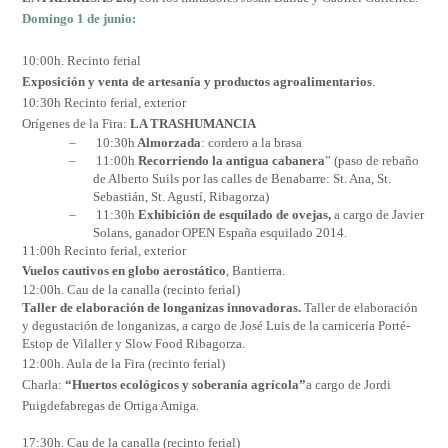
Domingo 1 de junio:
10:00h. Recinto ferial
Exposición y venta de artesanía y productos agroalimentarios
.
10:30h Recinto ferial, exterior
Orígenes de la Fira
:
LA TRASHUMANCIA
–
10:30h
Almorzada
: cordero a la brasa
–
11:00h
Recorriendo la antigua cabanera
” (paso de rebaño
de Alberto Suils por las calles de Benabarre: St. Ana, St.
Sebastián, St. Agustí, Ribagorza)
–
11:30h
Exhibición de esquilado de ovejas,
a cargo de Javier
Solans, ganador OPEN España esquilado 2014.
11:00h Recinto ferial, exterior
Vuelos cautivos en globo aerostático
, Bantierra.
12:00h. Cau de la canalla (recinto ferial)
Taller de elaboración de longanizas innovadoras.
Taller de elaboración
y degustación de longanizas, a cargo de José Luis de la carnicería Porté-
Estop de Vilaller y Slow Food Ribagorza.
12:00h. Aula de la Fira (recinto ferial)
Charla:
“Huertos ecológicos y soberanía agrícola”
a cargo de Jordi
Puigdefabregas de Ortiga Amiga.
17:30h. Cau de la canalla (recinto ferial)