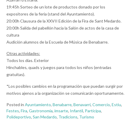
19:45h Sorteo de un lote de productos donado por los
expositores de la feria (stand del Ayuntamiento).
20:00h Clausura de la XXVII Edición de la Fira de Sant Medardo.
20:00h Salida del pabellón hacia la Salón de actos de la casa de
cultura
Audición alumnos de la Escuela de Música de Benabarre.
Otras actividades:
Todos los días. Exterior
Hinchables, quads y juegos para todos los niños (entradas
gratuitas).
*Los posibles cambios en la programación que puedan surgir por
motivos ajenos a la organización se comunicarán oportunamente.
Posted in
Ayuntamiento
,
Benabarre
,
Benavarri
,
Comercio
,
Estiu
,
Festes
,
Fira
,
Gastronomía
,
imsarte
,
Infantil
,
Participa
,
Polideportivo
,
San Medardo
,
Tradicions
,
Turismo