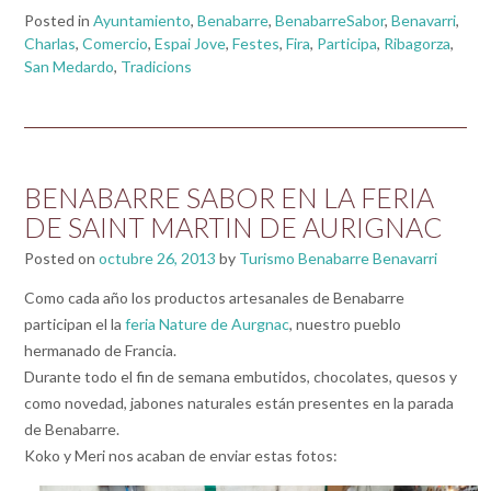
Posted in
Ayuntamiento
,
Benabarre
,
BenabarreSabor
,
Benavarri
,
Charlas
,
Comercio
,
Espai Jove
,
Festes
,
Fira
,
Participa
,
Ribagorza
,
San Medardo
,
Tradicions
BENABARRE SABOR EN LA FERIA
DE SAINT MARTIN DE AURIGNAC
Posted on
octubre 26, 2013
by
Turismo Benabarre Benavarri
Como cada año los productos artesanales de Benabarre
participan el la
feria Nature de Aurgnac
, nuestro pueblo
hermanado de Francia.
Durante todo el fin de semana embutidos, chocolates, quesos y
como novedad, jabones naturales están presentes en la parada
de Benabarre.
Koko y Meri nos acaban de enviar estas fotos: