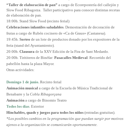
“Taller de elaboración de pan”
a cargo de Ecorepostería del callejón y
Slow Food Ribagorza.
Taller participativo para conocer distintas recetas
de elaboración de pan.
18:00h. Stand Slow Food (recinto ferial)
Celebraciones infantiles saludables
. Demostración de decoración de
frutas a cargo de Rubén cocinero de «Ca de Graus» (Castanesa).
19:45h.
Sorteo
de un lote de productos donado por los expositores de la
feria (stand del Ayuntamiento).
20:00h.
Clausura
de la XXV Edición de la Fira de Sant Medardo.
20:00h. Tirititeros de Binéfar:
Pasacalles Medieval
. Recorrido del
pabellón hasta la plaza Mayor.
Otras actividades:
Domingo 1 de junio.
Recinto ferial
Animación musical
a cargo de la Escuela de Música Tradicional de
Benabarre y la
Cobla Ribagorçana
Animación
a cargo de Binomio Teatro
Todos los días
. Exterior
Hinchables, quads y juegos para todos los niños
(entradas gratuitas).
*Los posibles cambios en la programación que puedan surgir por motivos
ajenos a la organización se comunicarán oportunamente.