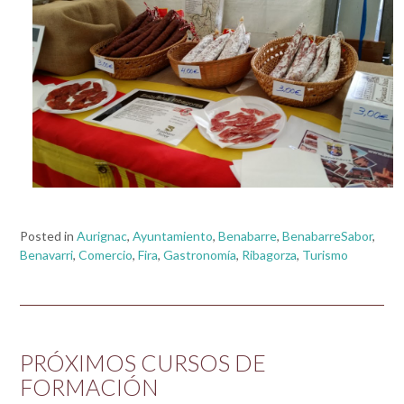
Posted in
Aurignac
,
Ayuntamiento
,
Benabarre
,
BenabarreSabor
,
Benavarri
,
Comercio
,
Fira
,
Gastronomía
,
Ribagorza
,
Turismo
PRÓXIMOS CURSOS DE
FORMACIÓN