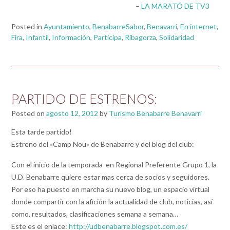
–
LA MARATÓ DE TV3
Posted in
Ayuntamiento
,
BenabarreSabor
,
Benavarri
,
En internet
,
Fira
,
Infantil
,
Información
,
Participa
,
Ribagorza
,
Solidaridad
PARTIDO DE ESTRENOS:
Posted on
agosto 12, 2012
by
Turismo Benabarre Benavarri
Esta tarde partido!
Estreno del «Camp Nou» de Benabarre y del blog del club:
Con el inicio de la temporada en Regional Preferente Grupo 1, la
U.D. Benabarre quiere estar mas cerca de socios y seguidores.
Por eso ha puesto en marcha su nuevo blog, un espacio virtual
donde compartir con la afición la actualidad de club, noticias, así
como, resultados, clasificaciones semana a semana…
Este es el enlace:
http://udbenabarre.blogspot.com.es/