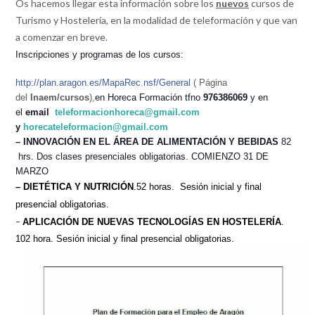
Os hacemos llegar esta información sobre los
nuevos
cursos de
Turismo y Hostelería, en la modalidad de teleformación y que van
a comenzar en breve.
Inscripciones y programas de los cursos:
http://plan.aragon.es/MapaRec.
nsf/General
( Página
del
Inaem/cursos
),
en Horeca Formación tfno
976386069
y en
el
email
teleformacionhoreca@gmail.com
y
horecateleformacion@gmail.
com
– INNOVACIÓN EN EL ÁREA DE ALIMENTACIÓN Y BEBIDAS
82
hrs. Dos clases presenciales obligatorias. COMIENZO 31 DE
MARZO
– DIETÉTICA Y NUTRICIÓN
.52 horas. Sesión inicial y final
presencial obligatorias.
–
APLICACIÓN DE NUEVAS TECNOLOGÍAS EN HOSTELERÍA
.
102 hora. Sesión inicial y final presencial obligatorias.