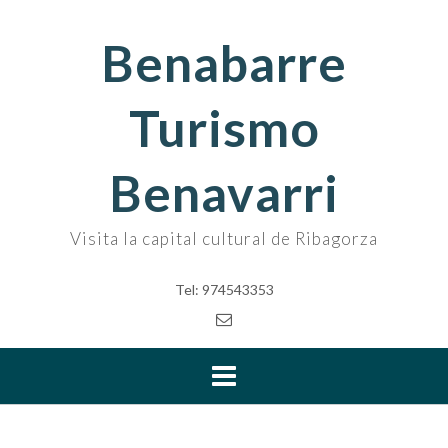
Skip
to
Benabarre
content
Turismo
Benavarri
Visita la capital cultural de Ribagorza
Tel: 974543353