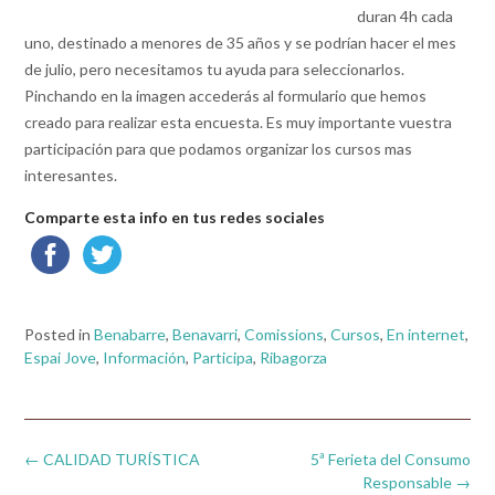
duran 4h cada
uno, destinado a menores de 35 años y se podrían hacer el mes
de julio, pero necesitamos tu ayuda para seleccionarlos.
Pinchando en la imagen accederás al formulario que hemos
creado para realizar esta encuesta. Es muy importante vuestra
participación para que podamos organizar los cursos mas
interesantes.
Comparte esta info en tus redes sociales
Posted in
Benabarre
,
Benavarri
,
Comissions
,
Cursos
,
En internet
,
Espai Jove
,
Información
,
Participa
,
Ribagorza
Post
←
CALIDAD TURÍSTICA
5ª Ferieta del Consumo
navigation
Responsable
→