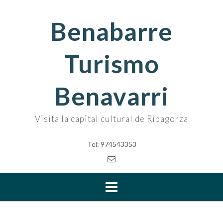
Skip
to
Benabarre
content
Turismo
Benavarri
Visita la capital cultural de Ribagorza
Tel: 974543353