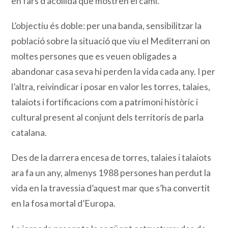
en fars d’acollida que mostren el camí.
L’objectiu és doble: per una banda, sensibilitzar la
població sobre la situació que viu el Mediterrani on
moltes persones que es veuen obligades a
abandonar casa seva hi perden la vida cada any. I per
l’altra, reivindicar i posar en valor les torres, talaies,
talaiots i fortificacions com a patrimoni històric i
cultural present al conjunt dels territoris de parla
catalana.
Des de la darrera encesa de torres, talaies i talaiots
ara fa un any, almenys 1988 persones han perdut la
vida en la travessia d’aquest mar que s’ha convertit
en la fosa mortal d’Europa.