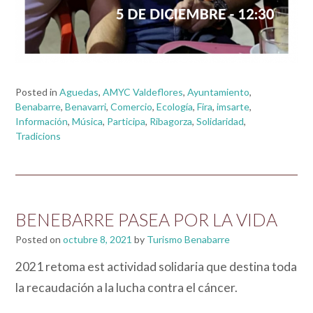
Posted in
Aguedas
,
AMYC Valdeflores
,
Ayuntamiento
,
Benabarre
,
Benavarri
,
Comercio
,
Ecología
,
Fira
,
imsarte
,
Información
,
Música
,
Participa
,
Ribagorza
,
Solidaridad
,
Tradicions
BENEBARRE PASEA POR LA VIDA
Posted on
octubre 8, 2021
by
Turismo Benabarre
2021 retoma est actividad solidaria que destina toda
la recaudación a la lucha contra el cáncer.