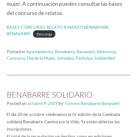
mujer. A continuación puedes consultar las bases
del concurso de relatos.
BASES CONCURSO RELATO 8 MARZO BENABARRE
BENAVARRI
Descarga
Posted in
Ayuntamiento
,
Benabarre
,
Benavarri
,
Biblioteca
,
Concurso
,
Dia de la Mujer
,
Jornadas
,
Participa
,
Solidaridad
BENABARRE SOLIDARIO
Posted on
octubre 9, 2019
by
Turismo Benabarre Benavarri
El dia 20 de octubre celebramos la IV edición de la Caminata
solidaria Benabarre Camina por la Vida. Ya están abiertas las
inscripciones.
El total de la recaudación se destina, como en ediciones