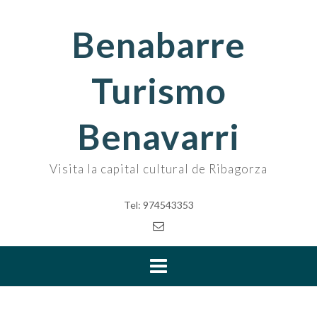
Skip
to
Benabarre
content
Turismo
Benavarri
Visita la capital cultural de Ribagorza
Tel: 974543353