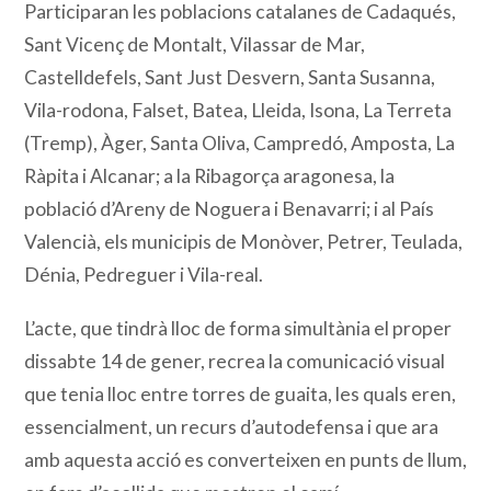
Participaran les poblacions catalanes de Cadaqués,
Sant Vicenç de Montalt, Vilassar de Mar,
Castelldefels, Sant Just Desvern, Santa Susanna,
Vila-rodona, Falset, Batea, Lleida, Isona, La Terreta
(Tremp), Àger, Santa Oliva, Campredó, Amposta, La
Ràpita i Alcanar; a la Ribagorça aragonesa, la
població d’Areny de Noguera i Benavarri; i al País
Valencià, els municipis de Monòver, Petrer, Teulada,
Dénia, Pedreguer i Vila-real.
L’acte, que tindrà lloc de forma simultània el proper
dissabte 14 de gener, recrea la comunicació visual
que tenia lloc entre torres de guaita, les quals eren,
essencialment, un recurs d’autodefensa i que ara
amb aquesta acció es converteixen en punts de llum,