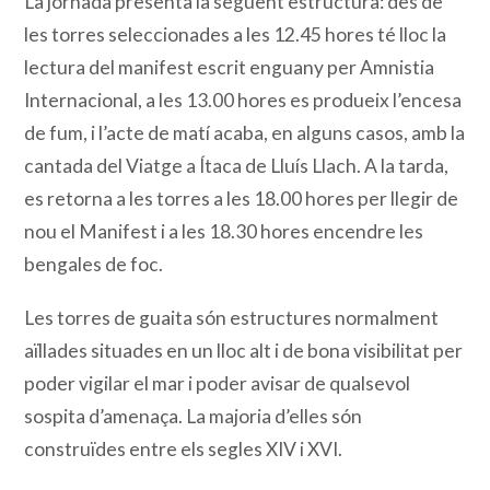
La jornada presenta la següent estructura: des de
les torres seleccionades a les 12.45 hores té lloc la
lectura del manifest escrit enguany per Amnistia
Internacional, a les 13.00 hores es produeix l’encesa
de fum, i l’acte de matí acaba, en alguns casos, amb la
cantada del Viatge a Ítaca de Lluís Llach. A la tarda,
es retorna a les torres a les 18.00 hores per llegir de
nou el Manifest i a les 18.30 hores encendre les
bengales de foc.
Les torres de guaita són estructures normalment
aïllades situades en un lloc alt i de bona visibilitat per
poder vigilar el mar i poder avisar de qualsevol
sospita d’amenaça. La majoria d’elles són
construïdes entre els segles XIV i XVI.