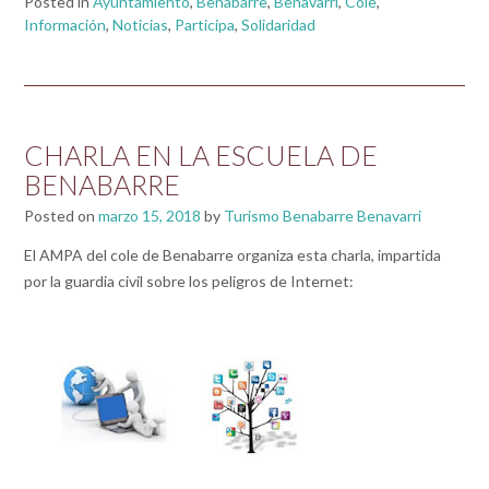
Posted in
Ayuntamiento
,
Benabarre
,
Benavarri
,
Cole
,
Información
,
Noticias
,
Participa
,
Solidaridad
CHARLA EN LA ESCUELA DE
BENABARRE
Posted on
marzo 15, 2018
by
Turismo Benabarre Benavarri
El AMPA del cole de Benabarre organiza esta charla, impartida
por la guardia civil sobre los peligros de Internet: