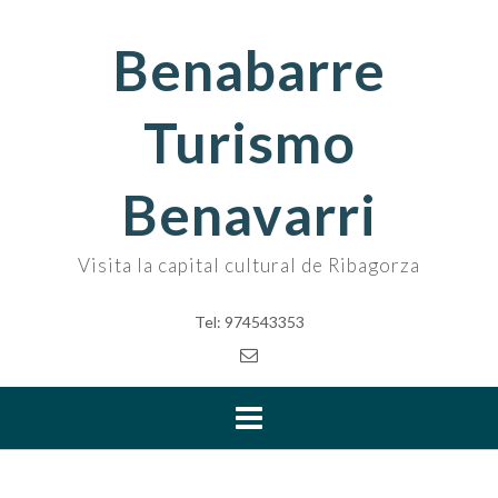
Skip
to
Benabarre
content
Turismo
Benavarri
Visita la capital cultural de Ribagorza
Tel: 974543353