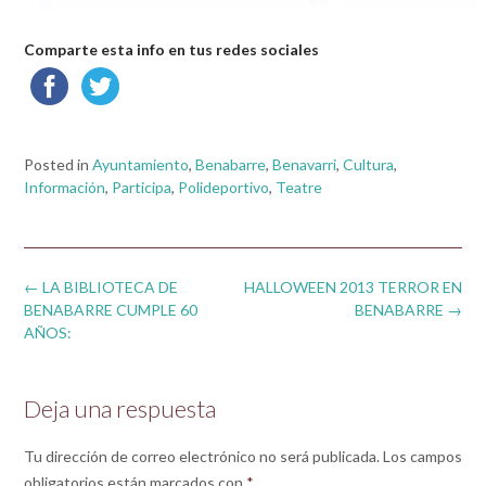
Comparte esta info en tus redes sociales
Posted in
Ayuntamiento
,
Benabarre
,
Benavarri
,
Cultura
,
Información
,
Participa
,
Polideportivo
,
Teatre
Post
←
LA BIBLIOTECA DE
HALLOWEEN 2013 TERROR EN
navigation
BENABARRE CUMPLE 60
BENABARRE
→
AÑOS:
Deja una respuesta
Tu dirección de correo electrónico no será publicada.
Los campos
obligatorios están marcados con
*