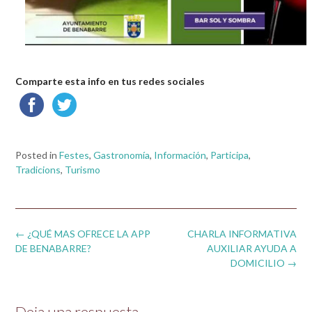
Comparte esta info en tus redes sociales
Posted in
Festes
,
Gastronomía
,
Información
,
Participa
,
Tradicions
,
Turismo
Post
←
¿QUÉ MAS OFRECE LA APP
CHARLA INFORMATIVA
navigation
DE BENABARRE?
AUXILIAR AYUDA A
DOMICILIO
→
Deja una respuesta