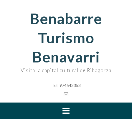
Skip
to
Benabarre
content
Turismo
Benavarri
Visita la capital cultural de Ribagorza
Tel: 974543353