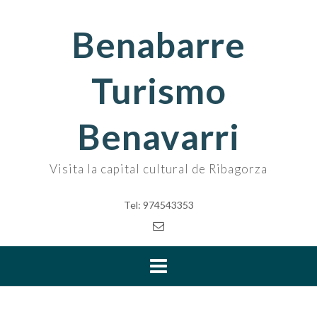
Skip
to
Benabarre
content
Turismo
Benavarri
Visita la capital cultural de Ribagorza
Tel: 974543353