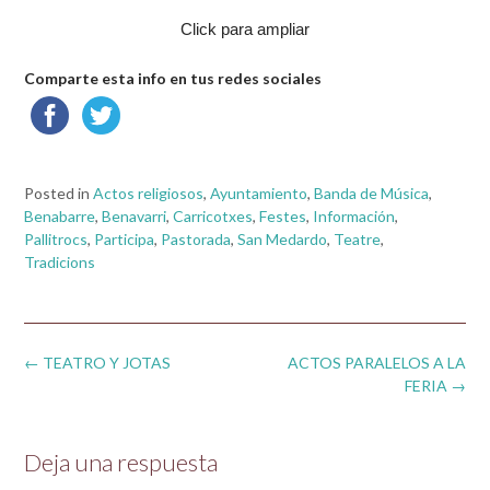
Click para ampliar
Comparte esta info en tus redes sociales
Posted in
Actos religiosos
,
Ayuntamiento
,
Banda de Música
,
Benabarre
,
Benavarri
,
Carricotxes
,
Festes
,
Información
,
Pallitrocs
,
Participa
,
Pastorada
,
San Medardo
,
Teatre
,
Tradicions
Post
←
TEATRO Y JOTAS
ACTOS PARALELOS A LA
navigation
FERIA
→
Deja una respuesta