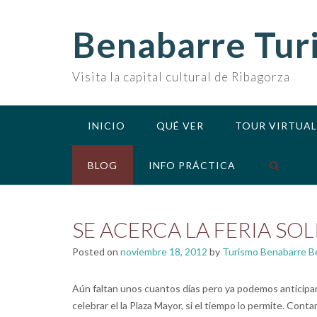
Skip
to
Benabarre Tur
content
Visita la capital cultural de Ribagorza
INICIO
QUÉ VER
TOUR VIRTUAL
BLOG
INFO PRÁCTICA
SE ACERCA LA FERIA SO
Posted on
noviembre 18, 2012
by
Turismo Benabarre B
Aún faltan unos cuantos días pero ya podemos anticipar 
celebrar el la Plaza Mayor, si el tiempo lo permite. Cont