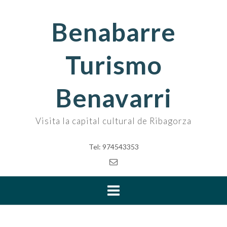
Skip
to
Benabarre
content
Turismo
Benavarri
Visita la capital cultural de Ribagorza
Tel: 974543353