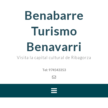
Skip
to
Benabarre
content
Turismo
Benavarri
Visita la capital cultural de Ribagorza
Tel: 974543353