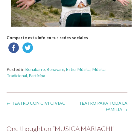
Comparte esta info en tus redes sociales
Posted in
Benabarre
,
Benavarri
,
Estiu
,
Música
,
Música
Tradicional
,
Participa
Post
←
TEATRO CON CIVI CIVIAC
TEATRO PARA TODA LA
navigation
FAMILIA
→
One thought on “
MUSICA MARIACHI
”