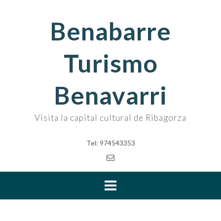
Skip
to
Benabarre
content
Turismo
Benavarri
Visita la capital cultural de Ribagorza
Tel: 974543353