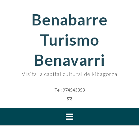
Skip
to
Benabarre
content
Turismo
Benavarri
Visita la capital cultural de Ribagorza
Tel: 974543353