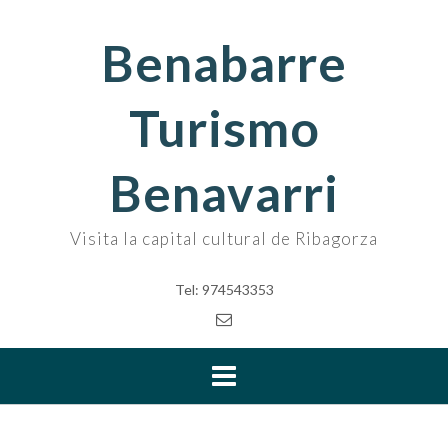
Skip
to
Benabarre
content
Turismo
Benavarri
Visita la capital cultural de Ribagorza
Tel: 974543353