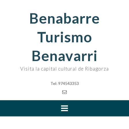
Skip
to
Benabarre
content
Turismo
Benavarri
Visita la capital cultural de Ribagorza
Tel: 974543353