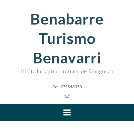
Skip
to
Benabarre
content
Turismo
Benavarri
Visita la capital cultural de Ribagorza
Tel: 974543353