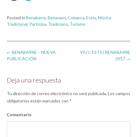
Posted in
Benabarre
,
Benavarri
,
Comarca
,
Estiu
,
Música
Tradicional
,
Participa
,
Tradicions
,
Turismo
Post
←
BENABARRE – NUEVA
VIU L’ ESTIU BENABARRE
navigation
PUBLICACIÓN
2017
→
Deja una respuesta
Tu dirección de correo electrónico no será publicada.
Los campos
obligatorios están marcados con
*
Comentario