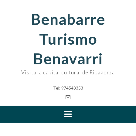
Skip
to
Benabarre
content
Turismo
Benavarri
Visita la capital cultural de Ribagorza
Tel: 974543353