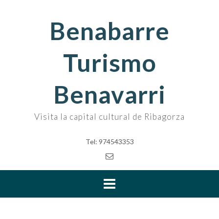
Skip
to
Benabarre
content
Turismo
Benavarri
Visita la capital cultural de Ribagorza
Tel: 974543353