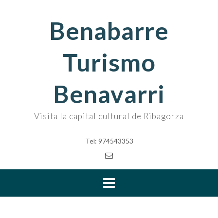
Skip
to
Benabarre
content
Turismo
Benavarri
Visita la capital cultural de Ribagorza
Tel: 974543353