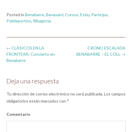
Posted in
Benabarre
,
Benavarri
,
Cursos
,
Estiu
,
Participa
,
Polideportivo
,
Ribagorza
Post
←
CLÁSICOS EN LA
CRONO ESCALADA
navigation
FRONTERA: Concierto en
BENABARRE – EL COLL
→
Benabarre
Deja una respuesta
Tu dirección de correo electrónico no será publicada.
Los campos
obligatorios están marcados con
*
Comentario