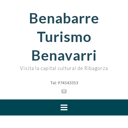
Skip
to
Benabarre
content
Turismo
Benavarri
Visita la capital cultural de Ribagorza
Tel: 974543353