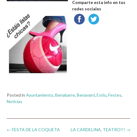
Comparte esta info en tus
redes sociales
Posted in
Ayuntamiento
,
Benabarre
,
Benavarri
,
Estiu
,
Festes
,
Noticias
Post
←
FESTA DE LA COQUETA
LA CARDELINA, TEATRO!!!
→
navigation