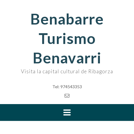
Skip
to
Benabarre
content
Turismo
Benavarri
Visita la capital cultural de Ribagorza
Tel: 974543353