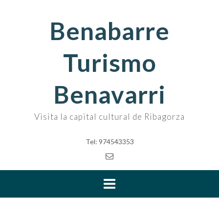
Skip
to
Benabarre
content
Turismo
Benavarri
Visita la capital cultural de Ribagorza
Tel: 974543353