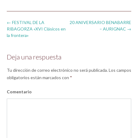
Post
←
FESTIVAL DE LA
20 ANIVERSARIO BENABARRE
navigation
RIBAGORZA «XVI Clásicos en
– AURIGNAC
→
la frontera»
Deja una respuesta
Tu dirección de correo electrónico no será publicada.
Los campos
obligatorios están marcados con
*
Comentario