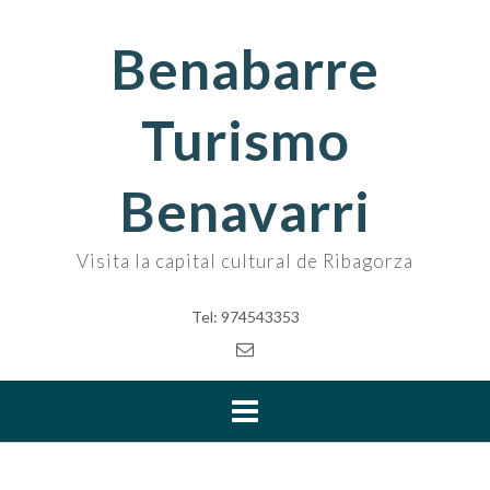
Skip
to
Benabarre
content
Turismo
Benavarri
Visita la capital cultural de Ribagorza
Tel: 974543353