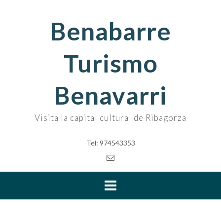
Skip
to
Benabarre
content
Turismo
Benavarri
Visita la capital cultural de Ribagorza
Tel: 974543353