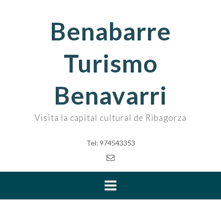
Skip
to
Benabarre
content
Turismo
Benavarri
Visita la capital cultural de Ribagorza
Tel: 974543353