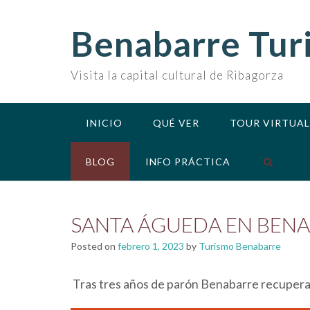
Skip
to
Benabarre Tur
content
Visita la capital cultural de Ribagorza
INICIO
QUÉ VER
TOUR VIRTUAL
BLOG
INFO PRÁCTICA
SANTA ÁGUEDA EN BEN
Posted on
febrero 1, 2023
by
Turismo Benabarre
Tras tres años de parón Benabarre recupera p