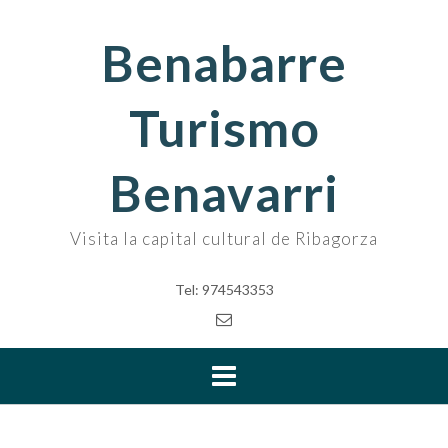
Skip
to
Benabarre
content
Turismo
Benavarri
Visita la capital cultural de Ribagorza
Tel: 974543353