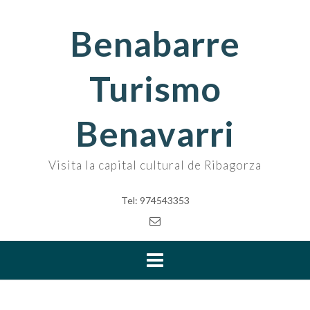
Skip
to
Benabarre
content
Turismo
Benavarri
Visita la capital cultural de Ribagorza
Tel: 974543353