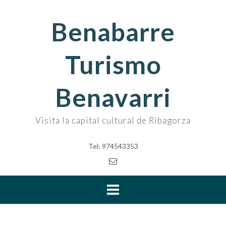
Skip
to
Benabarre
content
Turismo
Benavarri
Visita la capital cultural de Ribagorza
Tel: 974543353