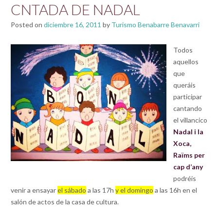
CNTADA DE NADAL
Posted on
diciembre 16, 2011
by
Turismo Benabarre Benavarri
Todos
aquellos
que
queráis
participar
cantando
el villancico
Nadal i la
Xoca,
Raïms per
cap d’any
podréis
venir a ensayar
el sábado
a las 17h
y el domingo
a las 16h en el
salón de actos de la casa de cultura.