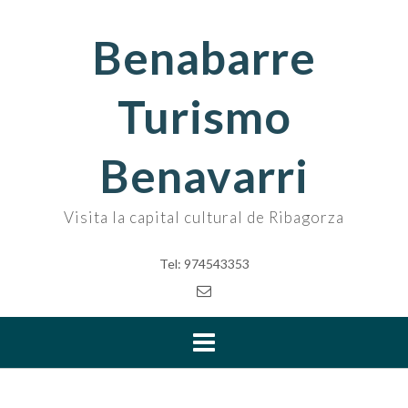
Skip
to
Benabarre
content
Turismo
Benavarri
Visita la capital cultural de Ribagorza
Tel: 974543353