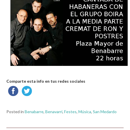
Comparte esta info en tus redes sociales
Posted in
Benabarre
,
Benavarri
,
Festes
,
Música
,
San Medardo