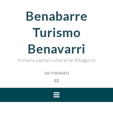
Skip
to
Benabarre
content
Turismo
Benavarri
Visita la capital cultural de Ribagorza
Tel: 974543353