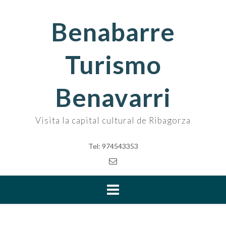
Skip
to
Benabarre
content
Turismo
Benavarri
Visita la capital cultural de Ribagorza
Tel: 974543353