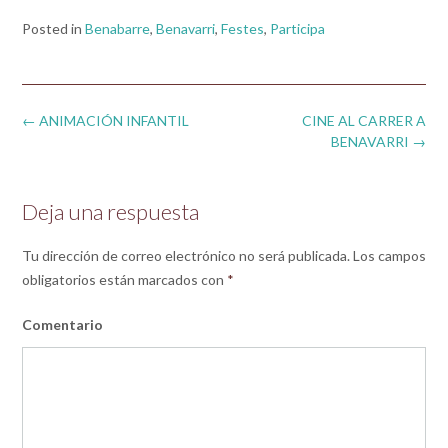
Posted in
Benabarre
,
Benavarri
,
Festes
,
Participa
Post
←
ANIMACIÓN INFANTIL
CINE AL CARRER A
navigation
BENAVARRI
→
Deja una respuesta
Tu dirección de correo electrónico no será publicada.
Los campos
obligatorios están marcados con
*
Comentario