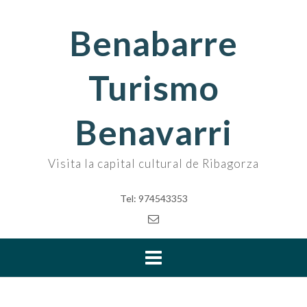
Skip
to
Benabarre
content
Turismo
Benavarri
Visita la capital cultural de Ribagorza
Tel: 974543353