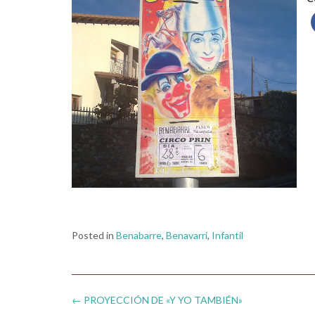
Posted in
Benabarre
,
Benavarri
,
Infantil
Post
←
PROYECCIÓN DE «Y YO TAMBIÉN»
navigation