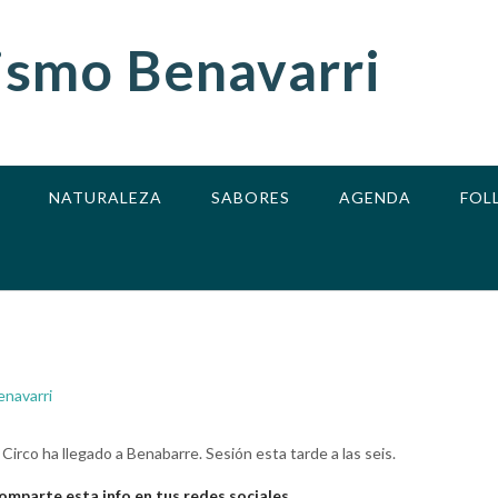
ismo Benavarri
NATURALEZA
SABORES
AGENDA
FOL
enavarri
 Circo ha llegado a Benabarre. Sesión esta tarde a las seis.
omparte esta info en tus redes sociales