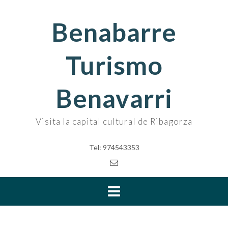
Skip
to
Benabarre
content
Turismo
Benavarri
Visita la capital cultural de Ribagorza
Tel: 974543353