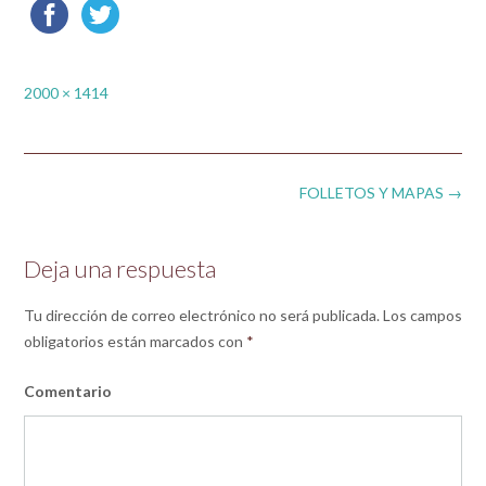
Full
2000 × 1414
size
Post
FOLLETOS Y MAPAS
→
navigation
Deja una respuesta
Tu dirección de correo electrónico no será publicada.
Los campos
obligatorios están marcados con
*
Comentario