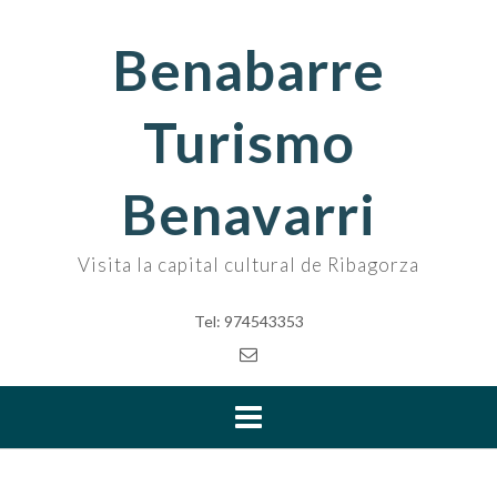
Skip
to
Benabarre
content
Turismo
Benavarri
Visita la capital cultural de Ribagorza
Tel: 974543353