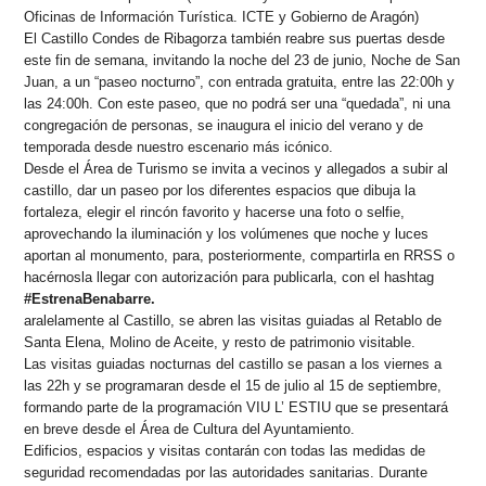
Oficinas de Información Turística. ICTE y Gobierno de Aragón)
El Castillo Condes de Ribagorza también reabre sus puertas desde
este fin de semana, invitando la noche del 23 de junio, Noche de San
Juan, a un “paseo nocturno”, con entrada gratuita, entre las 22:00h y
las 24:00h. Con este paseo, que no podrá ser una “quedada”, ni una
congregación de personas, se inaugura el inicio del verano y de
temporada desde nuestro escenario más icónico.
Desde el Área de Turismo se invita a vecinos y allegados a subir al
castillo, dar un paseo por los diferentes espacios que dibuja la
fortaleza, elegir el rincón favorito y hacerse una foto o selfie,
aprovechando la iluminación y los volúmenes que noche y luces
aportan al monumento, para, posteriormente, compartirla en RRSS o
hacérnosla llegar con autorización para publicarla, con el hashtag
#EstrenaBenabarre.
aralelamente al Castillo, se abren las visitas guiadas al Retablo de
Santa Elena, Molino de Aceite, y resto de patrimonio visitable.
Las visitas guiadas nocturnas del castillo se pasan a los viernes a
las 22h
y se programaran desde el 15 de julio al 15 de septiembre,
formando parte de la programación VIU L’ ESTIU que se presentará
en breve desde el Área de Cultura del Ayuntamiento.
Edificios, espacios y visitas contarán con todas las medidas de
seguridad recomendadas por las autoridades sanitarias. Durante