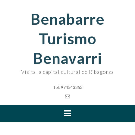
Skip
to
Benabarre
content
Turismo
Benavarri
Visita la capital cultural de Ribagorza
Tel: 974543353